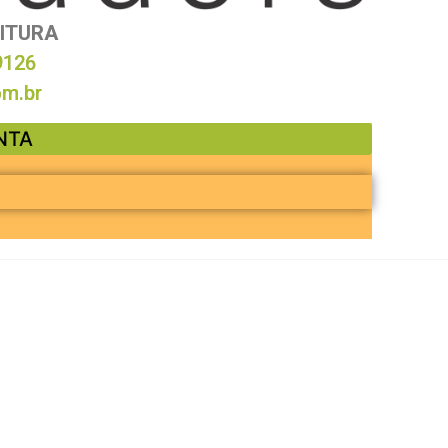
EITURA
9126
m.br
NTA