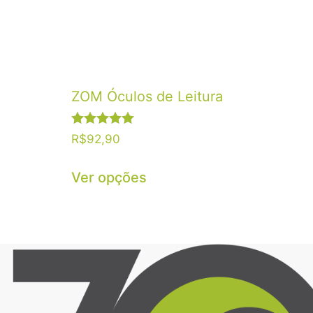
ZOM Óculos de Leitura
Avaliação
R$
92,90
5.00
de 5
Ver opções